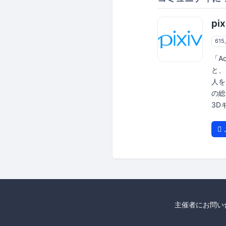
pix
61
「A
と、
人を
の総
3D
主催者にお問い