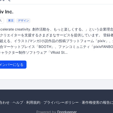
iv Inc.
5人
東京
デザイン
ccelerate creativity. 創作活動を、もっと楽しくする。」という企業理
クリエイターを支援するさまざまなサービスを提供しています。 登録者
超える、イラスト/マンガ/小説作品の投稿プラットフォーム「pixiv」
合マーケットプレイス「BOOTH」、ファンコミュニティ「pixivFANB
キャラクター制作ソフトウェア「VRoid St...
メンバーになる
合わせ
ヘルプ
利用規約
プライバシーポリシー
著作権侵害の報告
Powered by
Doorkeeper