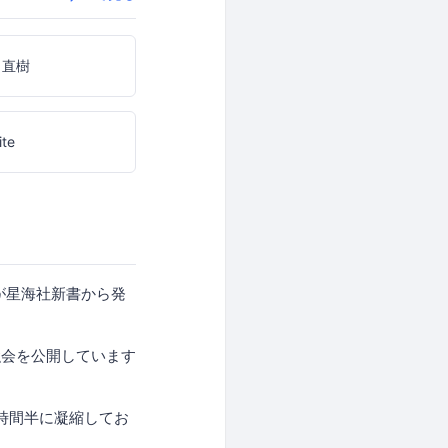
 直樹
ite
が星海社新書から発
強会を公開しています
を1時間半に凝縮してお