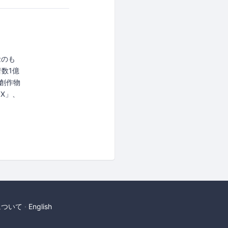
念のも
数1億
、創作物
OX」、
について
English